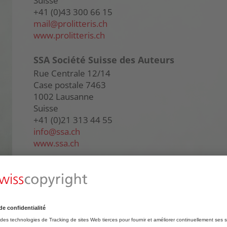
Suisse
+41 (0)43 300 66 15
mail@
prolitteris.ch
www.prolitteris.ch
SSA Société Suisse des Auteurs
Rue Centrale 12/14
Case postale 7463
1002 Lausanne
Suisse
+41 (0)21 313 44 55
info@
ssa.ch
www.ssa.ch
SUISA
Bellariastrasse 82
8038 Zurich
Suisse
+41 (0)44 485 66 66