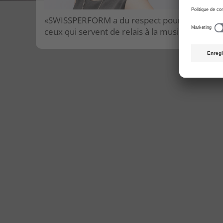
«SWISSPERFORM a du respect pour tous
ceux qui servent de relais à la musique!»