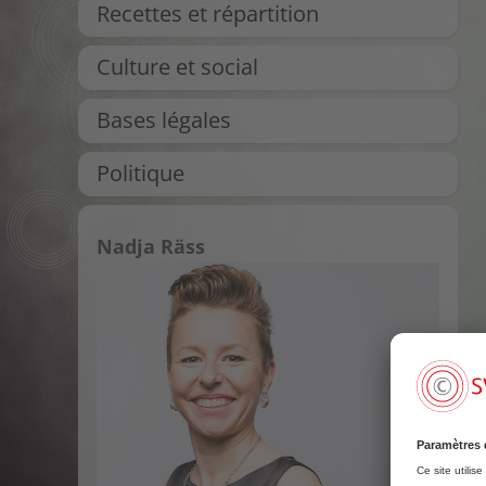
Recettes et répartition
Culture et social
Bases légales
Politique
Nadja Räss