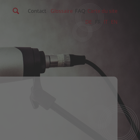
FAQ
Contact
Glossaire
Carte du site
DE
FR
IT
EN