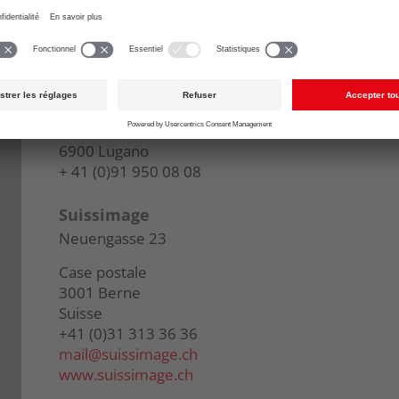
suisa@
suisa.ch
www.suisa.ch
Av. du Grammont 11bis
1007 Lausanne
+41 (0)21 614 32 32
Via Cattedrale
6900 Lugano
+ 41 (0)91 950 08 08
Suissimage
Neuengasse 23
Case postale
3001 Berne
Suisse
+41 (0)31 313 36 36
mail@
suissimage.ch
www.suissimage.ch