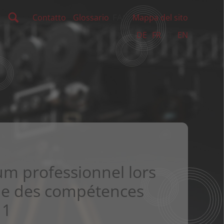
FAQ
Contatto
Glossario
Mappa del sito
DE
FR
IT
EN
rum professionnel lors
ale des compétences
11