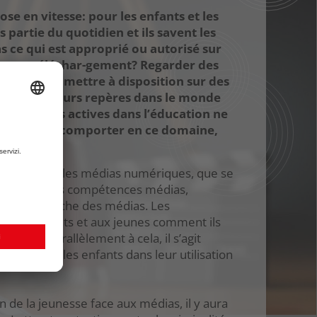
ose en vitesse: pour les enfants et les
partie du quotidien et ils savent les
as ce qui est approprié ou autorisé sur
nt par téléchar-gement? Regarder des
s CD et les mettre à disposition sur des
 parfois leurs repères dans le monde
 personnes actives dans l’éducation ne
doivent se comporter en ce domaine,
en lien avec les médias numériques, que se
 nationale des compétences médias,
avec la branche des médias. Les
r aux enfants et aux jeunes comment ils
sable. Parallèlement à cela, il s’agit
s à guider les enfants dans leur utilisation
n de la jeunesse face aux médias, il y aura