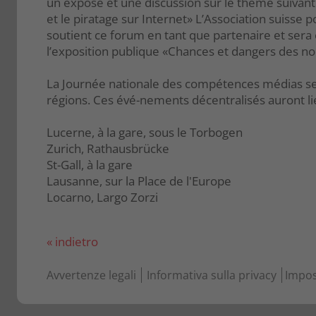
un exposé et une discussion sur le thème suivant: 
et le piratage sur Internet» L’Association suisse p
soutient ce forum en tant que partenaire et sera
l’exposition publique «Chances et dangers des n
La Journée nationale des compétences médias s
régions. Ces évé-nements décentralisés auront li
Lucerne, à la gare, sous le Torbogen
Zurich, Rathausbrücke
St-Gall, à la gare
Lausanne, sur la Place de l'Europe
Locarno, Largo Zorzi
« indietro
Avvertenze legali
Informativa sulla privacy
Impos