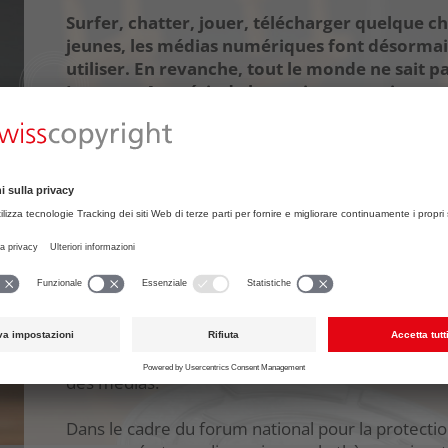
Surfer, chatter, jouer, télécharger quelque ch
jeunes, les médias numériques font désormais 
utiliser. En revanche, tout le monde ne sait p
Internet. Acquérir de la musique gratuiteme
films et des séries TV gratuitement? Ripper de
bourses d'échange? Même les adultes perdent
rapide des réseaux. Alors, si mêmes certaines
savent pas précisément comment les jeunes 
qui est à même de fixer les règles?
C’est pour répondre à des questions de ce type, 
tiendra le 27 oc-tobre à Fribourg la 1re Journée
organisée par la Confédération en collaboration 
événements publics ont pour objectifs de montre
peuvent utiliser Internet de manière sûre et respon
d’inciter les parents, enseignants et accompagnant
des médias.
Dans le cadre du forum national pour la protectio