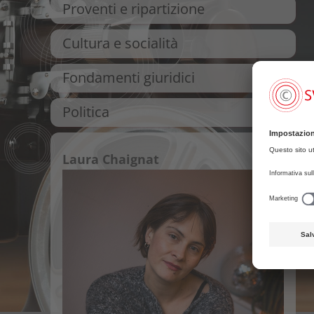
Proventi e ripartizione
Cultura e socialità
Fondamenti giuridici
Politica
Laura Chaignat