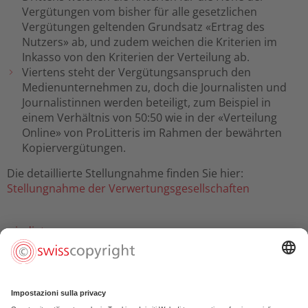
Vergütungen vom bisher für alle gesetzlichen
Vergütungen geltenden Grundsatz «Ertrag des
Nutzers» ab, und zudem weichen die Kriterien im
Inkasso von den Kriterien der Verteilung ab.
Viertens steht der Vergütungsanspruch den
Medienunternehmen zu, doch die Journalisten und
Journalistinnen werden beteiligt, zum Beispiel in
einem Verhältnis von 50:50 wie in der «Verteilung
Online» von ProLitteris im Rahmen der bewährten
Kopiervergütungen.
Die detaillierte Stellungnahme finden Sie hier:
Stellungnahme der Verwertungsgesellschaften
« indietro
Carmen Jaquier (regista)