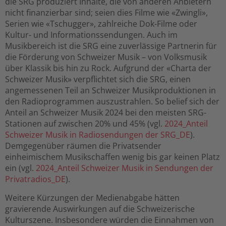
die SRG produziert Inhalte, die von anderen Anbietern
nicht finanzierbar sind; seien dies Filme wie «Zwingli»,
Serien wie «Tschugger», zahlreiche Dok-Filme oder
Kultur- und Informationssendungen. Auch im
Musikbereich ist die SRG eine zuverlässige Partnerin für
die Förderung von Schweizer Musik – von Volksmusik
über Klassik bis hin zu Rock. Aufgrund der «Charta der
Schweizer Musik» verpflichtet sich die SRG, einen
angemessenen Teil an Schweizer Musikproduktionen in
den Radioprogrammen auszustrahlen. So belief sich der
Anteil an Schweizer Musik 2024 bei den meisten SRG-
Stationen auf zwischen 20% und 45% (vgl.
2024_Anteil
Schweizer Musik in Radiosendungen der SRG_DE
).
Demgegenüber räumen die Privatsender
einheimischem Musikschaffen wenig bis gar keinen Platz
ein (vgl.
2024_Anteil Schweizer Musik in Sendungen der
Privatradios_DE
).
Weitere Kürzungen der Medienabgabe hätten
gravierende Auswirkungen auf die Schweizerische
Kulturszene. Insbesondere würden die Einnahmen von