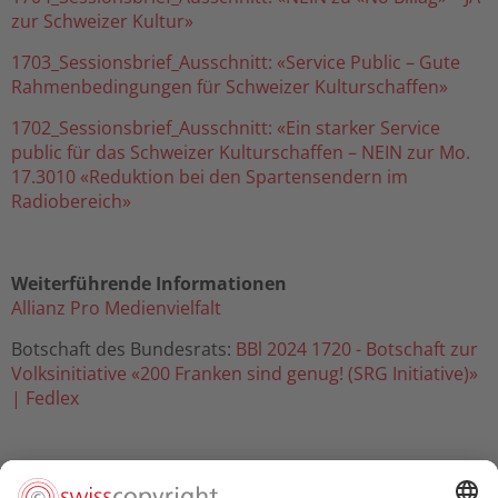
zur Schweizer Kultur»
1703_Sessionsbrief_Ausschnitt: «Service Public – Gute
Rahmenbedingungen für Schweizer Kulturschaffen»
1702_Sessionsbrief_Ausschnitt: «Ein starker Service
public für das Schweizer Kulturschaffen – NEIN zur Mo.
17.3010 «Reduktion bei den Spartensendern im
Radiobereich»
Weiterführende Informationen
Allianz Pro Medienvielfalt
Botschaft des Bundesrats:
BBl 2024 1720 - Botschaft zur
Volksinitiative «200 Franken sind genug! (SRG Initiative)»
| Fedlex