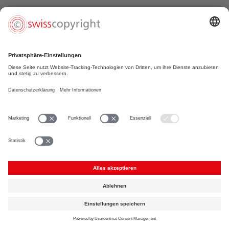
Carmen Jaquier (Regisseurin)
«Als Regisseurin unterstützt mich Suissimage seit
meinen Anfängen.»
Foto: © Jérémy Moulin