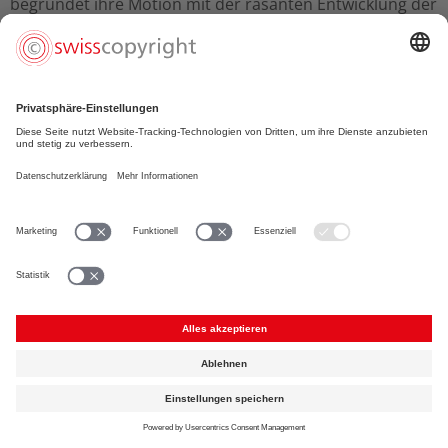
begründet ihre Motion mit der rasanten Entwicklung der
KI sowie deren Chancen aber auch Risiken.
Stellungnahme des Bundesrats vom 30.8.2023
In seiner Stellungnahme vom 30.8.2023 weist der
Bundesrat darauf hin, dass sowohl der AI Act als auch
das Europaratsabkommen zur Künstlichen Intelligenz
frühestens Anfang 2024 vorliegen werden. Erst dann
könne der Bundesrat die Auswirkungen dieser
Regelwerke auf die Schweiz beurteilen. Vor diesem
Hintergrund habe der Bundesrat in Aussicht gestellt,
dass er «
unter Einbezug aller für die betroffenen
Rechtsbereiche federführenden Bundesstellen eine
politische Auslegeordnung erarbeiten und bis Ende 2024
Handlungsbedarf sowie mögliche Optionen für
sektorielle und, wenn nötig, horizontale Massnahmen
»
aufzeigen werde.
Der Bundesrat beantragt Ablehnung der Motion.
Der Nationalrat lehnte die Motion am 19.6.2025 ab.