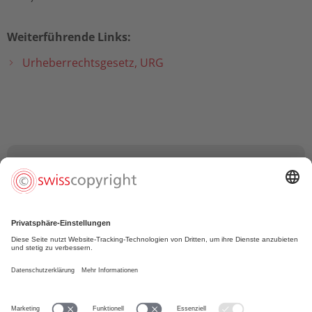
Weiterführende Links:
U
rheberrechtsgesetz, URG
Thomas Wiesel (Komiker)