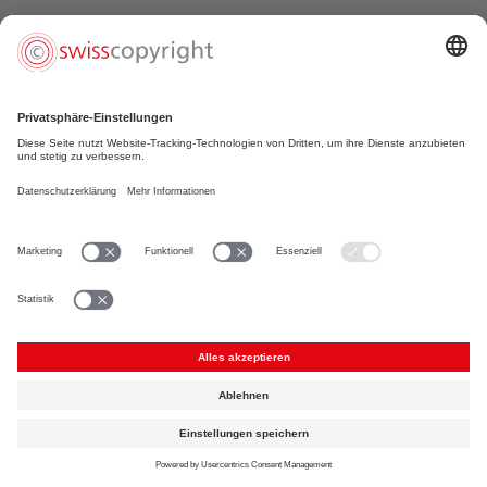
« zurück
Didi (Sänger/ Rapper)
«Danke SWISSPERFORM, dass ihr euch für mich als
Musiker und Interpret einsetzt. Immer wenn meine
Musik öffentlich genutzt wird, sehe ich dank euch
auch finanziell etwas davon. Grüsse gehen raus!»
Foto: © Yung Eye (Yannis Blättler)