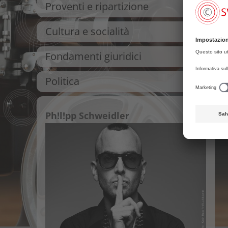
Proventi e ripartizione
Cultura e socialità
Fondamenti giuridici
Politica
Ph!l!pp Schweidler