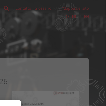
FAQ
Contatto
Glossario
Mappa del sito
DE
FR
IT
EN
26