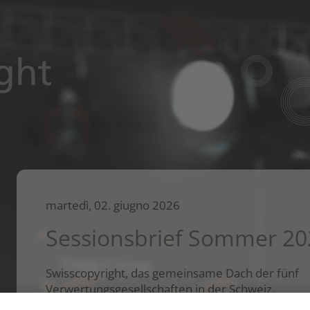
martedì, 02. giugno 2026
Sessionsbrief Sommer 20
Swisscopyright, das gemeinsame Dach der fünf
Verwertungsgesellschaften in der Schweiz,
präsentiert den Sessionsbrief Sommer 2026 mit