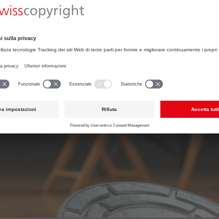
Beiträgen rund um das Urheberrecht.
« indietro
Avvertenze legali
Informativa sulla privacy
Impos