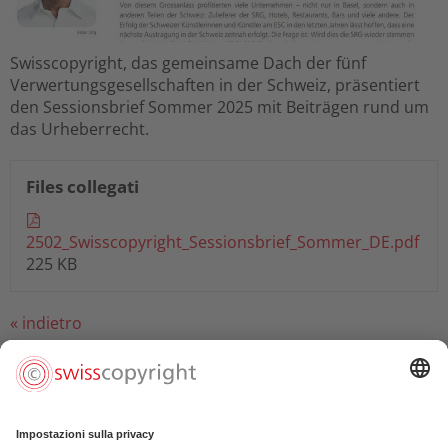
Swisscopyright, das gemeinsame Dach der fünf
Verwertungsgesellschaften in der Schweiz, präsentiert
den Sessionsbrief Sommer 2025 mit Beiträgen rund um
das Urheberrecht.
Files collegati
2502_Swisscopyright_Sessionsbrief_Sommer_DE.pdf
225 KB
« indietro
François Gremaud (autore, attore, regista)