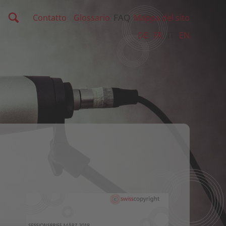
FAQ
Contatto
Glossario
Mappa del sito
DE
FR
IT
EN