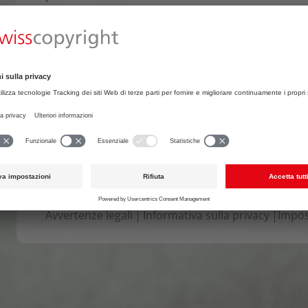
Beiträgen rund um das Urheberrecht.
Files collegati
Sessionsbrief März 2018
147 KB
« indietro
Avvertenze legali
Informativa sulla privacy
Impos