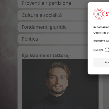
Proventi e ripartizione
Cultura e socialità
Fondamenti giuridici
Politica
Ilja Baumeier (attore)