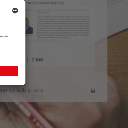
n
intemp_FR.pdf
2 MB
tazioni sulla privacy