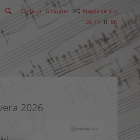
FAQ
Contatto
Glossario
Mappa del sito
DE
FR
IT
EN
avera 2026
 sul