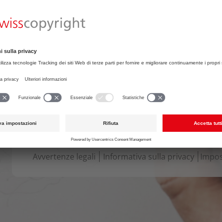
tema del diritto d’autore (solamente disponibile i
tedesco e francese).
Files collegati
2601_Swisscopyright_Lettre_de_session_pr
« indietro
Avvertenze legali
Informativa sulla privacy
Impos