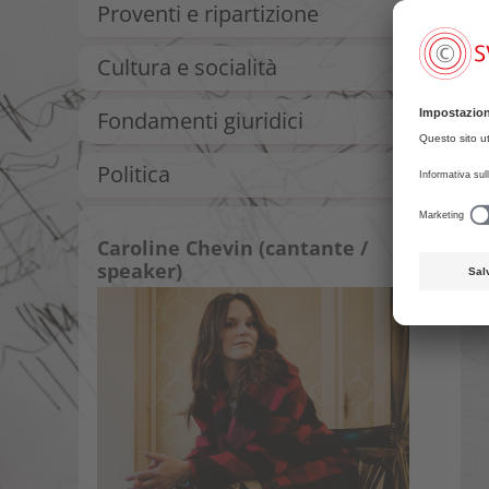
Proventi e ripartizione
Cultura e socialità
Fondamenti giuridici
Politica
Caroline Chevin (cantante /
speaker)