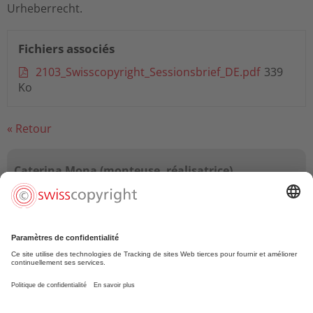
Urheberrecht.
Fichiers associés
2103_Swisscopyright_Sessionsbrief_DE.pdf
339
Ko
« Retour
Caterina Mona (monteuse, réalisatrice)