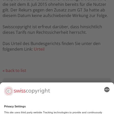
die seit dem 8. Juli 2015 ohnehin bereits für die Nutzer
gilt. Der Rekurs gegen den Zusatz zum GT 3a hatte ab
diesem Datum keine aufschiebende Wirkung zur Folge.
Swisscopyright ist erfreut darüber, dass hinsichtlich
dieses Tarifs nun Rechtssicherheit herrscht.
Das Urteil des Bundesgerichts finden Sie unter den
folgendem Link:
Urteil
« back to list
Caroline Chevin (singer / speaker)